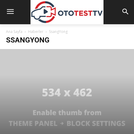
Ana Sayfa
Haberler
SsangYong
SSANGYONG