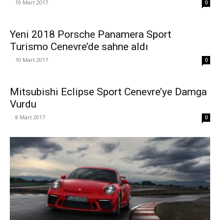
-
10 Mart 2017
0
Yeni 2018 Porsche Panamera Sport
Turismo Cenevre’de sahne aldı
-
10 Mart 2017
0
Mitsubishi Eclipse Sport Cenevre’ye Damga
Vurdu
-
8 Mart 2017
0