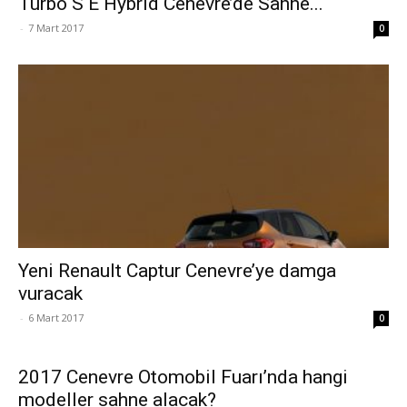
Turbo S E Hybrid Cenevre’de Sahne...
-
7 Mart 2017
0
Yeni Renault Captur Cenevre’ye damga
vuracak
-
6 Mart 2017
0
2017 Cenevre Otomobil Fuarı’nda hangi
modeller sahne alacak?