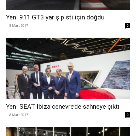
Yeni 911 GT3 yarış pisti için doğdu
-
8 Mart 2017
0
Yeni SEAT Ibiza cenevre’de sahneye çıktı
-
8 Mart 2017
0