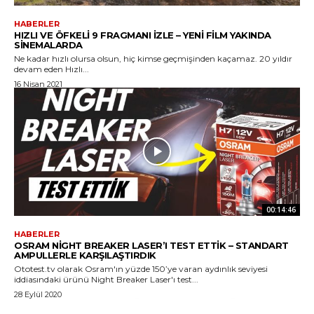
HABERLER
HIZLI VE ÖFKELI 9 FRAGMANI İZLE – YENI FILM YAKINDA
SINEMALARDA
Ne kadar hızlı olursa olsun, hiç kimse geçmişinden kaçamaz. 20 yıldır
devam eden Hızlı...
16 Nisan 2021
00:14:46
HABERLER
OSRAM NIGHT BREAKER LASER’I TEST ETTIK – STANDART
AMPULLERLE KARŞILAŞTIRDIK
Ototest.tv olarak Osram'ın yüzde 150’ye varan aydınlık seviyesi
iddiasındaki ürünü Night Breaker Laser'ı test...
28 Eylül 2020