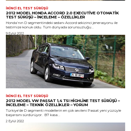
İKINCI EL TEST SÜRÜŞÜ
2012 MODEL HONDA ACCORD 2.0 EXECUTIVE OTOMATIK
TEST SÜRÜŞÜ – İNCELEME – ÖZELLIKLER
Honda’nın D segmentindeki sedanı Accord sekizinci jenerasyonu ile
testimize konuk oldu. Tüm dünyada sorunsuzluğu...
9 Eylül 2022
İKINCI EL TEST SÜRÜŞÜ
2012 MODEL VW PASSAT 1.4 TSI HIGHLINE TEST SÜRÜŞÜ –
İNCELEME – TEKNIK ÖZELLIKLER – YORUM
Türkiye’de D segmenti modellerin en çok sevileni Passat yeni yüzüyle
başarısını sürdürüyor. B7 kasa...
2 Eylül 2022