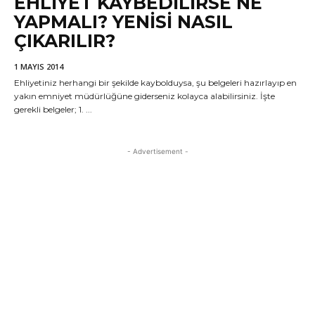
EHLIYET KAYBEDILIRSE NE
YAPMALI? YENISI NASIL
ÇIKARILIR?
1 MAYIS 2014
Ehliyetiniz herhangi bir şekilde kaybolduysa, şu belgeleri hazırlayıp en
yakın emniyet müdürlüğüne giderseniz kolayca alabilirsiniz. İşte
gerekli belgeler; 1. ...
- Advertisement -