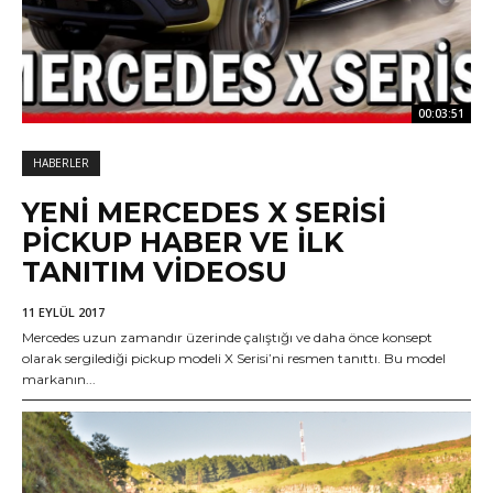
00:03:51
HABERLER
YENI MERCEDES X SERISI
PICKUP HABER VE ILK
TANITIM VIDEOSU
11 EYLÜL 2017
Mercedes uzun zamandır üzerinde çalıştığı ve daha önce konsept
olarak sergilediği pickup modeli X Serisi’ni resmen tanıttı. Bu model
markanın...