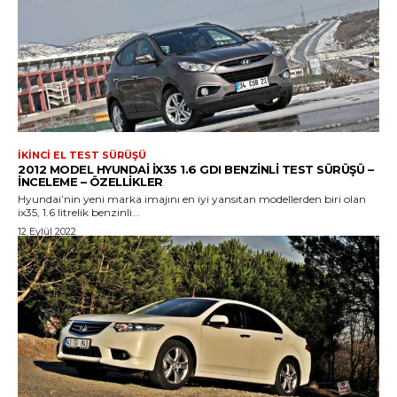
İKINCI EL TEST SÜRÜŞÜ
2012 MODEL HYUNDAI IX35 1.6 GDI BENZINLI TEST SÜRÜŞÜ –
İNCELEME – ÖZELLIKLER
Hyundai’nin yeni marka imajını en iyi yansıtan modellerden biri olan
ix35, 1.6 litrelik benzinli...
12 Eylül 2022