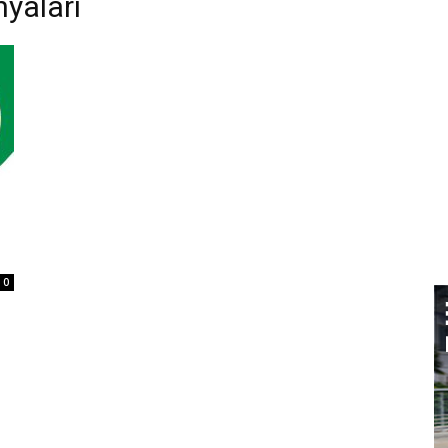
nyaları
0