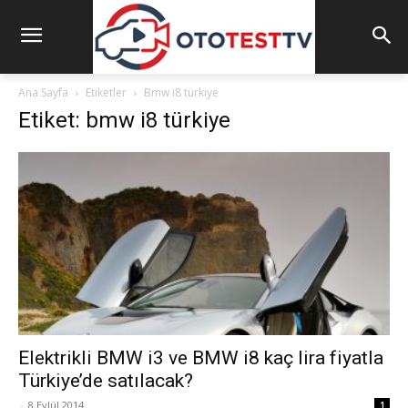
Ana Sayfa
Etiketler
Bmw i8 türkiye
Etiket: bmw i8 türkiye
Elektrikli BMW i3 ve BMW i8 kaç lira fiyatla
Türkiye’de satılacak?
-
8 Eylül 2014
1