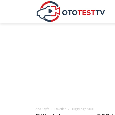
Ana Sayfa
Etiketler
Buggy pgo 500 i