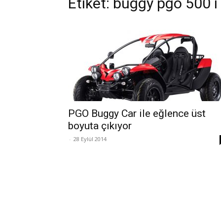
Etiket: buggy pgo 500 i
PGO Buggy Car ile eğlence üst
boyuta çıkıyor
-
28 Eylül 2014