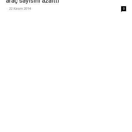
araç sayısını azalttı
-
22 Kasım 2014
0