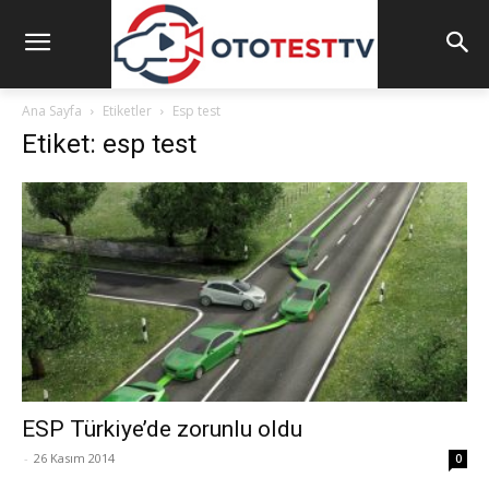
Ana Sayfa
Etiketler
Esp test
Etiket: esp test
ESP Türkiye’de zorunlu oldu
-
26 Kasım 2014
0