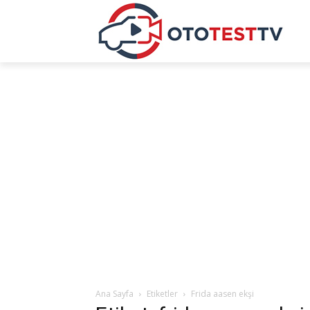
Ana Sayfa
Etiketler
Frida aasen ekşi