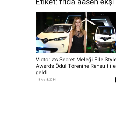
Etiket: frida aasen ekşi
Victoria’s Secret Meleği Elle Styl
Awards Ödül Törenine Renault ile
geldi
-
8 Aralık 2014