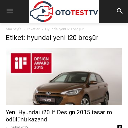
Ana Sayfa
Etiketler
Hyundai yeni i20 broşür
Etiket: hyundai yeni i20 broşür
Yeni Hyundai i20 If Design 2015 tasarım
ödülünü kazandı
-
3 Şubat 2015
0