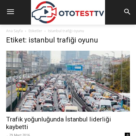
Ana Sayfa
Etiketler
Istanbul trafiği oyunu
Etiket: istanbul trafiği oyunu
Trafik yoğunluğunda İstanbul liderliği
kaybetti
-
29 Mart 2016
0