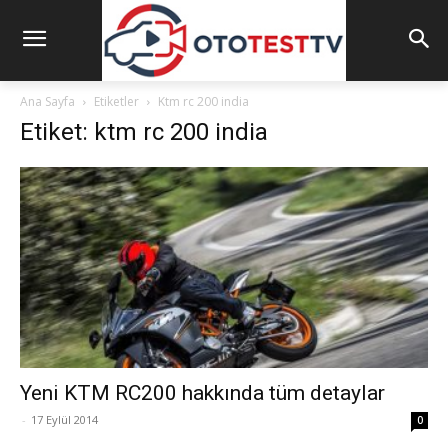
Ana Sayfa
Etiketler
Ktm rc 200 india
Etiket: ktm rc 200 india
Yeni KTM RC200 hakkında tüm detaylar
-
17 Eylül 2014
0