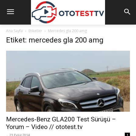
Ana Sayfa
Etiketler
Mercedes gla 200 amg
Etiket: mercedes gla 200 amg
Mercedes-Benz GLA200 Test Sürüşü –
Yorum – Video // ototest.tv
-
23 Eylül 2014
1