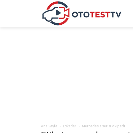
Ana Sayfa
Etiketler
Mercedes s serisi vikipedi