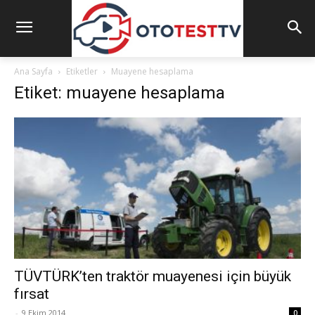
Ana Sayfa
Etiketler
Muayene hesaplama
Etiket: muayene hesaplama
TÜVTÜRK’ten traktör muayenesi için büyük
fırsat
-
9 Ekim 2014
0