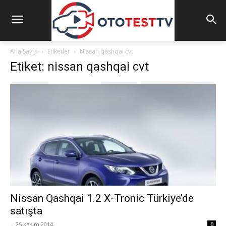
Ana Sayfa
Etiketler
Nissan qashqai cvt
Etiket: nissan qashqai cvt
Nissan Qashqai 1.2 X-Tronic Türkiye’de
satışta
-
25 Kasım 2014
0