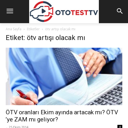
Ana Sayfa
Etiketler
ötv artışı olacak mı
Etiket: ötv artışı olacak mı
ÖTV oranları Ekim ayında artacak mı? ÖTV
’ye ZAM mı geliyor?
-
25 Ekim 2014
0