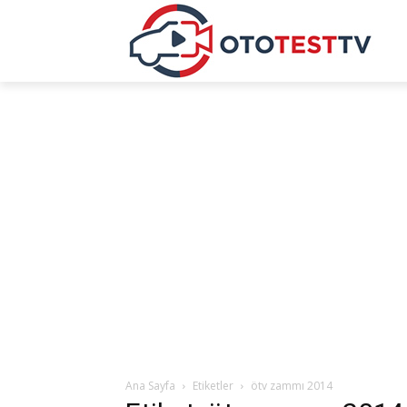
Ana Sayfa
Etiketler
ötv zammı 2014