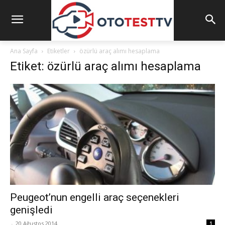
Ana Sayfa
Etiketler
özürlü araç alımı hesaplama
Etiket: özürlü araç alımı hesaplama
Peugeot’nun engelli araç seçenekleri
genişledi
-
20 Ağustos 2014
1