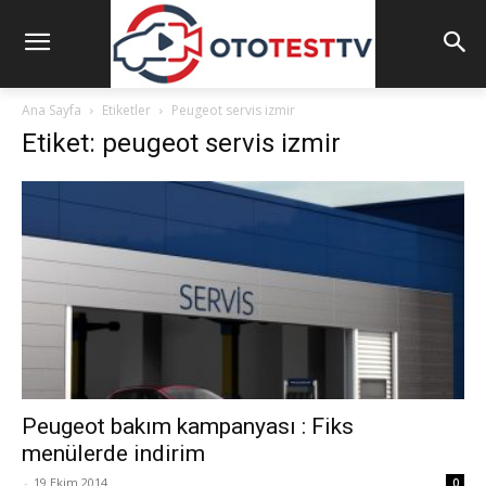
Ana Sayfa
Etiketler
Peugeot servis izmir
Etiket: peugeot servis izmir
Peugeot bakım kampanyası : Fiks
menülerde indirim
-
19 Ekim 2014
0