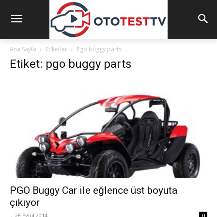
Ana Sayfa
Etiketler
Pgo buggy parts
Etiket: pgo buggy parts
PGO Buggy Car ile eğlence üst boyuta
çıkıyor
-
28 Eylül 2014
0