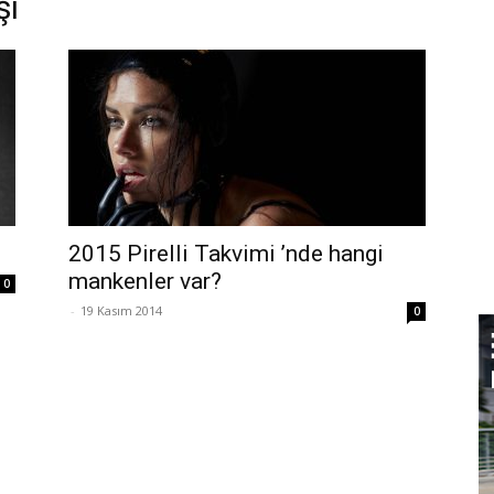
şi
2015 Pirelli Takvimi ’nde hangi
mankenler var?
0
-
19 Kasım 2014
0