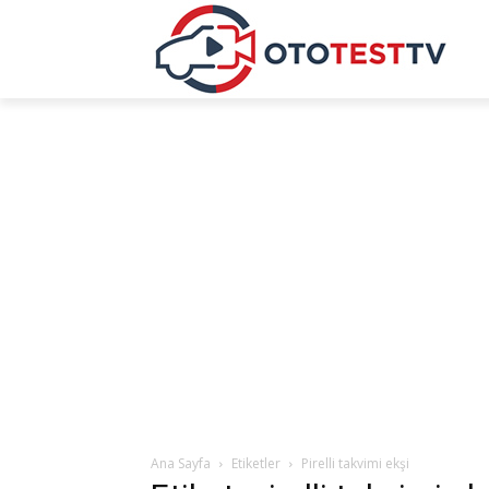
Ana Sayfa
Etiketler
Pirelli takvimi ekşi