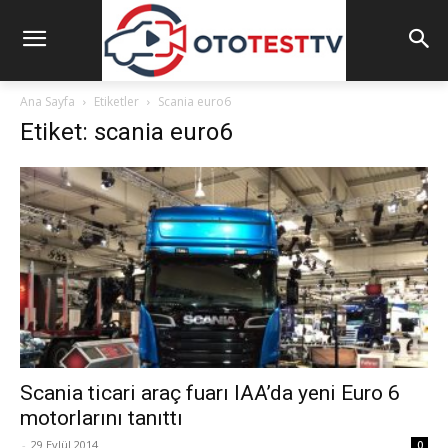
Ana Sayfa
Etiketler
Scania euro6
Etiket: scania euro6
Scania ticari araç fuarı IAA’da yeni Euro 6
motorlarını tanıttı
-
29 Eylül 2014
0