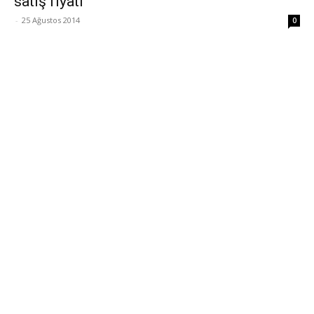
satış fiyatı
-
25 Ağustos 2014
0