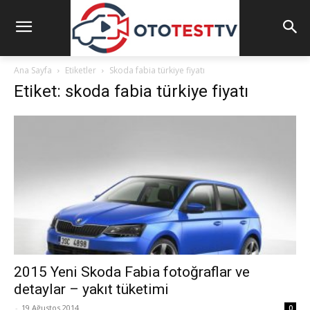
Ana Sayfa
Etiketler
Skoda fabia türkiye fiyatı
Etiket: skoda fabia türkiye fiyatı
2015 Yeni Skoda Fabia fotoğraflar ve
detaylar – yakıt tüketimi
-
19 Ağustos 2014
0