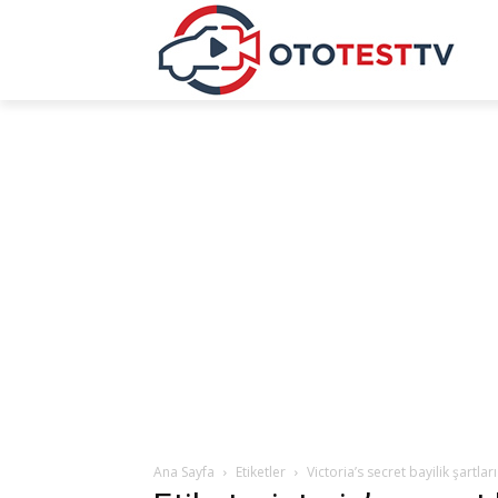
Ana Sayfa
Etiketler
Victoria’s secret bayilik şartları