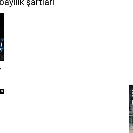
bayilik şartları
e
0