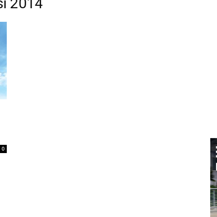
sı 2014
0