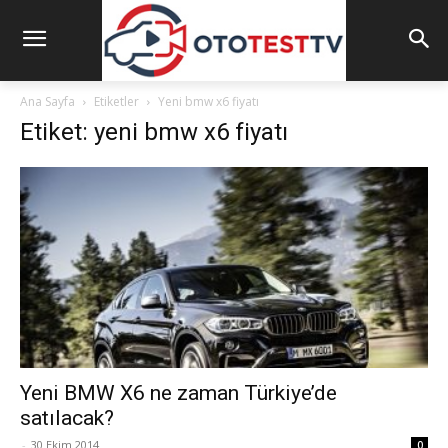
Ana Sayfa
Etiketler
Yeni bmw x6 fiyatı
Etiket: yeni bmw x6 fiyatı
Yeni BMW X6 ne zaman Türkiye’de
satılacak?
-
30 Ekim 2014
0