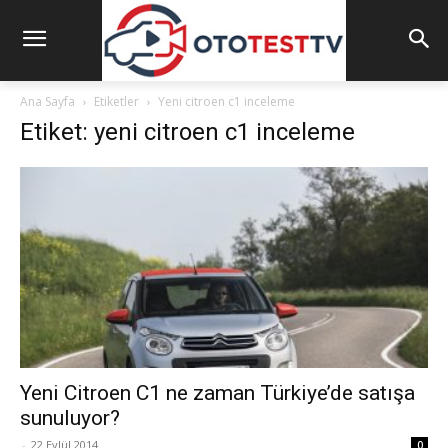
Ana Sayfa
Etiketler
Yeni citroen c1 inceleme
Etiket: yeni citroen c1 inceleme
Yeni Citroen C1 ne zaman Türkiye’de satışa
sunuluyor?
-
22 Eylül 2014
0