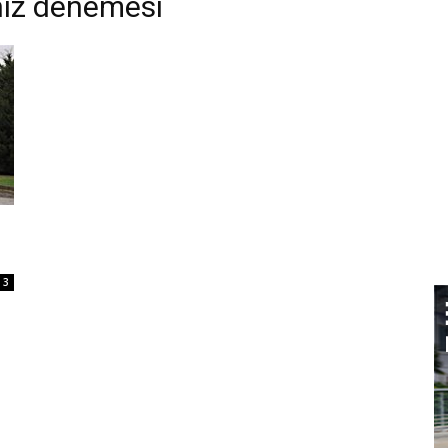
 hız denemesi
3