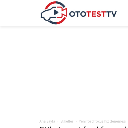
Ana Sayfa
Etiketler
Yeni ford focus hız denemesi