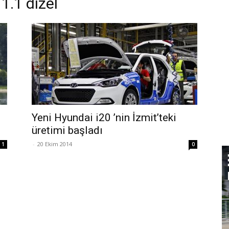
 1.1 dizel
Yeni Hyundai i20 ’nin İzmit’teki
üretimi başladı
-
20 Ekim 2014
1
0