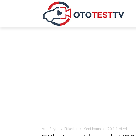
Ana Sayfa
Etiketler
Yeni hyundai i20 1.1 dizel