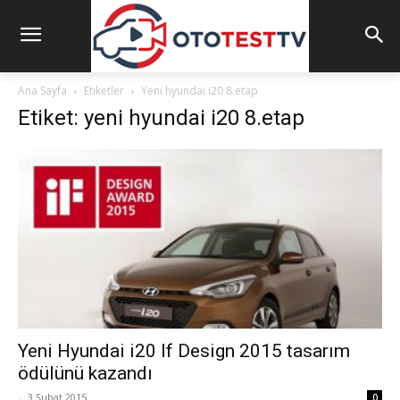
Ana Sayfa
Etiketler
Yeni hyundai i20 8.etap
Etiket: yeni hyundai i20 8.etap
Yeni Hyundai i20 If Design 2015 tasarım
ödülünü kazandı
-
3 Şubat 2015
0