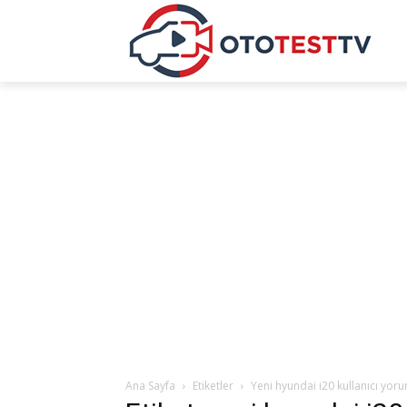
Ana Sayfa
Etiketler
Yeni hyundai i20 kullanıcı yoru