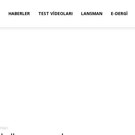
HABERLER
TEST VIDEOLARI
LANSMAN
E-DERGI
mları