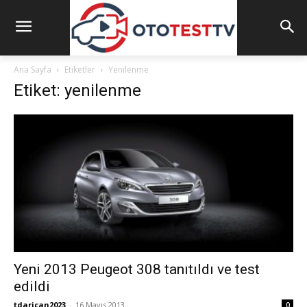
Ana Sayfa
Etiketler
Yenilenme
Etiket: yenilenme
Yeni 2013 Peugeot 308 tanıtıldı ve test
edildi
tdarican2023
-
16 Mayıs 2013
0