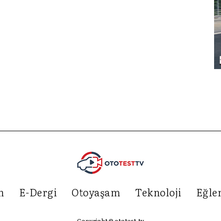
n
E-Dergi
Otoyaşam
Teknoloji
Eğle
Copyright © ototest.tv