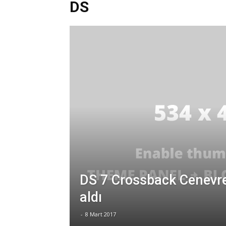
DS
DS 7 Crossback Cenevr
aldı
-
8 Mart 2017