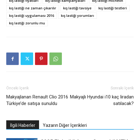
kış lastiği fiyatları
kış lastiği kampanyaları
kış lastiği michelin
kış lastiği ne zaman çıkarılır
kış lastiği tavsiye
kış lastiği testleri
kış lastiği uygulaması 2016
kış lastiği yorumları
kış lastiği zorunlu mu
Önceki İçerik
Sonraki İçerik
Makyajlanan Renault Clio 2016
Makyajlı Hyundai i10 kaç liradan
Türkiye’de satışa sunuldu
satılacak?
İlgili Haberler
Yazarın Diğer İçerikleri