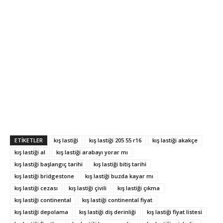
ETIKETLER
kış lastiği
kış lastiği 205 55 r16
kış lastiği akakçe
kış lastiği al
kış lastiği arabayı yorar mı
kış lastiği başlangıç tarihi
kış lastiği bitiş tarihi
kış lastiği bridgestone
kış lastiği buzda kayar mı
kış lastiği cezası
kış lastiği çivili
kış lastiği çıkma
kış lastiği continental
kış lastiği continental fiyat
kış lastiği depolama
kış lastiği diş derinliği
kış lastiği fiyat listesi