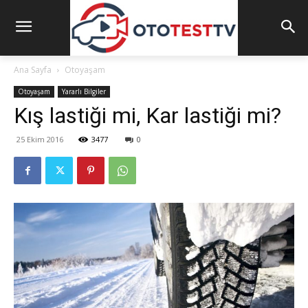
Ana Sayfa
Otoyaşam
Otoyaşam
Yararlı Bilgiler
Kış lastiği mi, Kar lastiği mi?
25 Ekim 2016
3477
0