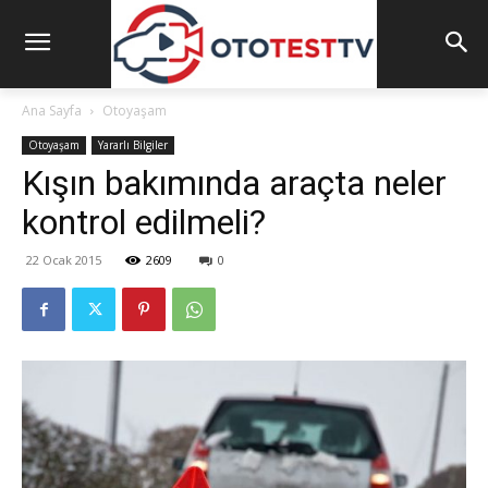
Ana Sayfa
Otoyaşam
Otoyaşam
Yararlı Bilgiler
Kışın bakımında araçta neler
kontrol edilmeli?
22 Ocak 2015
2609
0