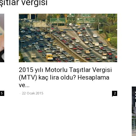
ıtlar vergisi
2015 yılı Motorlu Taşıtlar Vergisi
(MTV) kaç lira oldu? Hesaplama
ve...
-
22 Ocak 2015
5
2