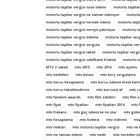
motorlu taşıtlar vergisi nasıl ödenir
motorlu taşıtla
motorlu taşıtlar vergisi ne zaman ödeniyor
motorlu
motorlu taşıtlar vergisi nerede ödenir
motorlu taşıt
motorlu taşıtlar vergisi nereye yatırılıyor
motorlu t
motorlu taşıtlar vergisi ödeme
motorlu taşıtlar ver
motorlu taşıtlar vergisi sorgula
motorlu taşıtlar ve
motorlu taşıtlar vergisi taksit
motorlu taşıtlar vergi
motorlu taşıtlar vergisi vakıfbank 6 taksit
motorlu ta
MTV 2. taksit
mtv 2015
mtv 2016
mtv açılımı
mtv bedelleri
mtv binası
mtv borç sorgulama
mtv borcu hesaplama
mtv borcu ödeme kredi kartı 
mtv borcu taksitlendirme
mtv borcuna af
mtv ca
mtv fandom awards
mtv film ödülleri
mtv film o
mtv fiyat
mtv fiyatları
mtv fiyatları 2014
mtv f
mtv frekans
mtv geç ödenirse ne olur
mtv gider
mtv hesaplama
mtv hottest
mtv indirimi
mtv
mtv miktarı
mtv motorlu taşıtlar vergisi
mtv ne 
mtv ne zaman ödenir
mtv nedir
mtv nereden öd