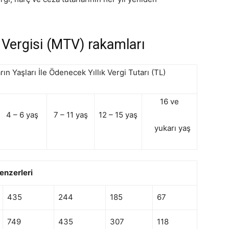
.
 Vergisi (MTV) rakamları
arın Yaşları İle Ödenecek Yıllık Vergi Tutarı (TL)
16 ve
4 – 6 yaş
7 – 11 yaş
12 – 15 yaş
yukarı yaş
benzerleri
435
244
185
67
749
435
307
118