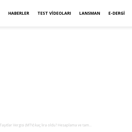
HABERLER
TEST VIDEOLARI
LANSMAN
E-DERGI
 Taşıtlar Vergisi (MTV) kaç lira oldu? Hesaplama ve tam...