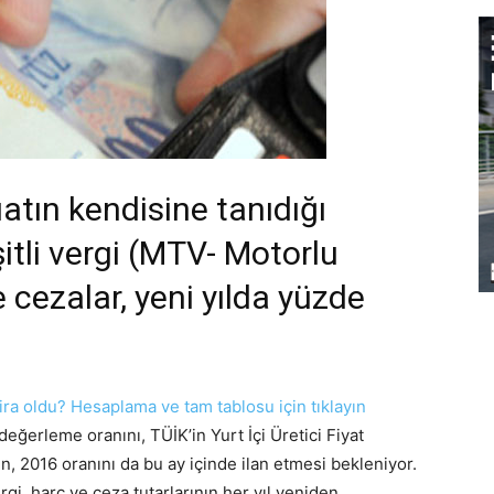
tın kendisine tanıdığı
itli vergi (MTV- Motorlu
e cezalar, yeni yılda yüzde
lira oldu? Hesaplama ve tam tablosu için tıklayın
eğerleme oranını, TÜİK’in Yurt İçi Üretici Fiyat
, 2016 oranını da bu ay içinde ilan etmesi bekleniyor.
ergi, harç ve ceza tutarlarının her yıl yeniden