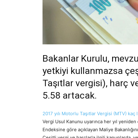
Bakanlar Kurulu, mevzua
yetkiyi kullanmazsa çeş
Taşıtlar vergisi), harç v
5.58 artacak.
2017 yılı Motorlu Taşıtlar Vergisi (MTV) kaç 
Vergi Usul Kanunu uyarınca her yıl yeniden d
Endeksine göre açıklayan Maliye Bakanlığının
Çeşitli vergi ve harçlarla ilgili kanunlarda, v