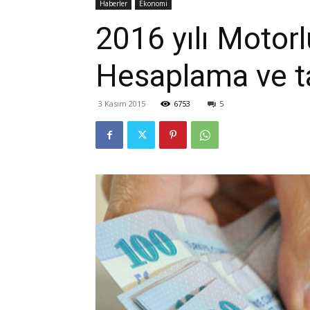
Haberler
Ekonomi
2016 yılı Motorl
Hesaplama ve t
3 Kasım 2015
6753
5