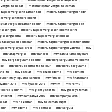
r vergisi ne kadar
motorlu taşıtlar vergisi ne zaman
 taşıtlar vergisi ne zaman son
motorlu taşıtlar vergisi nedir
lar vergisi nerelere ödenir
aşıtlar vergisi nezaman ödenir
motorlu taşıtlar vergisi öde
gisi son gün
motorlu taşıtlar vergisi son ödeme tarihi
rgisi sorgulama
motorlu taşıtlar vergisi tablosu
si taksit yapan bankalar
motorlu taşıtlar vergisi taksitlendirme
şıtlar vergisi yapı kredi
motorlu taşıtlar vergisi yatırma
mtv
mtv araç vergisi
mtv bandrol
mtv banka kampanyaları
mtv borç sorgulama ödeme
mtv borç sorgulama ve ödeme
ile
mtv borcu ödenmezse ne olur
mtv borcu sorgulama
nlı izle
mtv cezalar
mtv cezalı ödeme
mtv dilimleri
dulleri en iyi opusme sahnesi
mtv filmleri
mtv finansbank
iyatları 2015
mtv fiyatları 2016
mtv fm
mtv formu
 olarak işlenir mi
mtv gider yazılır mı
mtv gider yazılması
 internet
mtv kampanya 2015
mtv kampanya 2016
kadar
mtv ne zaman
mtv ne zaman düşer
enir
mtv ödeme
mtv ödemesi
mtv sorgula