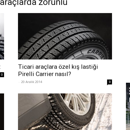
n araçlarda zorunlu
z
Ticari araçlara özel kış lastiği
Pirelli Carrier nasıl?
0
-
20 Aralık 2014
0