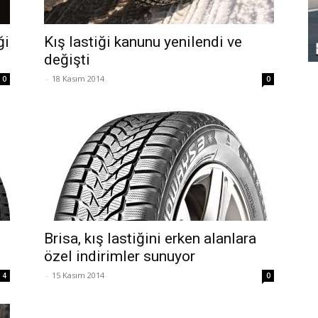
ği
Kış lastiği kanunu yenilendi ve
değişti
-
18 Kasım 2014
0
0
Brisa, kış lastiğini erken alanlara
özel indirimler sunuyor
-
15 Kasım 2014
4
0