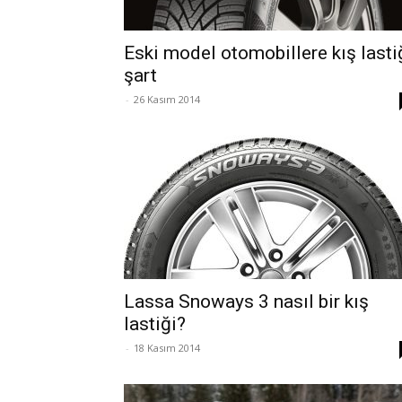
Eski model otomobillere kış lasti
şart
-
26 Kasım 2014
Lassa Snoways 3 nasıl bir kış
lastiği?
-
18 Kasım 2014