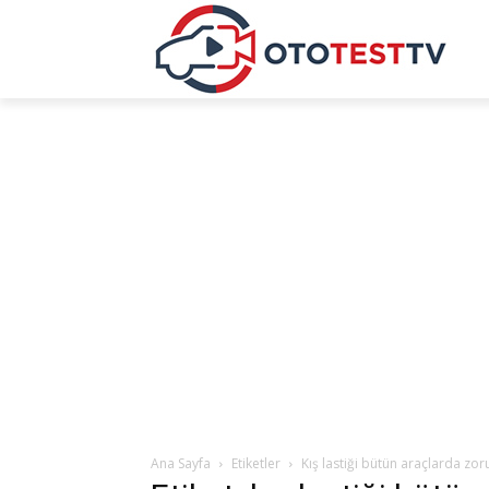
Ana Sayfa
Etiketler
Kış lastiği bütün araçlarda zor