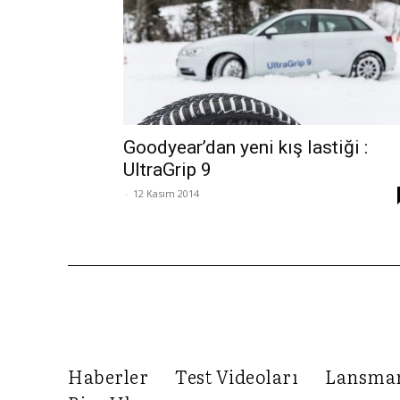
Goodyear’dan yeni kış lastiği :
UltraGrip 9
-
12 Kasım 2014
Haberler
Test Videoları
Lansma