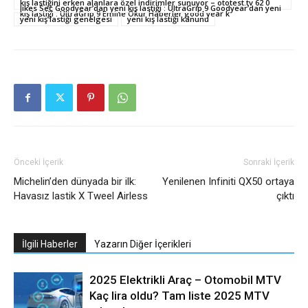
kış lastiğini erken alanlara özel indirimler sunuyor – ototest.tv 62 0
likes Seç Goodyear’dan yeni kış lastiği : UltraGrip 9 Goodyear’dan yeni
kış lastiği : UltraGrip 9 Emine Okur Haberler good year k
yeni kış lastiği genelgesi
yeni kış lastiği kanunu
Önceki İçerik
Sonraki İçerik
Michelin’den dünyada bir ilk:
Yenilenen Infiniti QX50 ortaya
Havasız lastik X Tweel Airless
çıktı
İlgili Haberler
Yazarın Diğer İçerikleri
2025 Elektrikli Araç – Otomobil MTV
Kaç lira oldu? Tam liste 2025 MTV