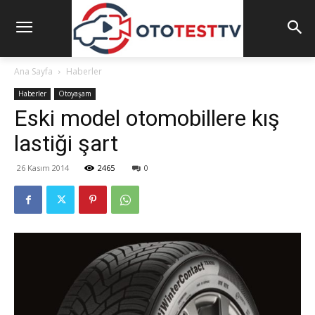
Ana Sayfa
Haberler
Haberler
Otoyaşam
Eski model otomobillere kış
lastiği şart
26 Kasım 2014
2465
0