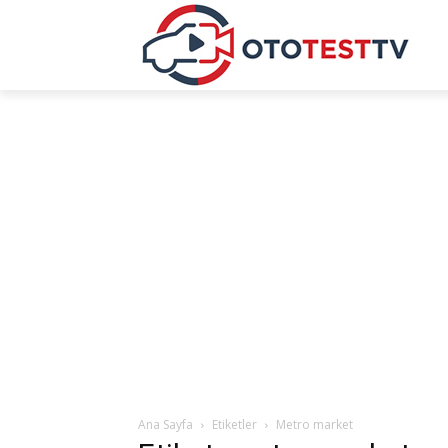
Ana Sayfa
Etiketler
Metro market