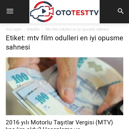
Ana Sayfa
Etiketler
Mtv film odulleri en iyi opusme sahnesi
Etiket: mtv film odulleri en iyi opusme
sahnesi
2016 yılı Motorlu Taşıtlar Vergisi (MTV)