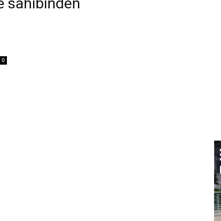
e sahibinden
0