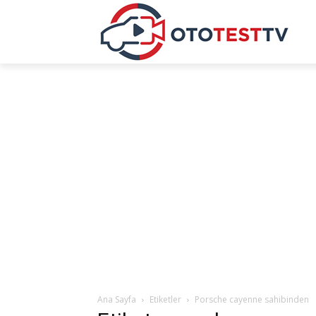
Ana Sayfa
Etiketler
Porsche cayenne sahibinden