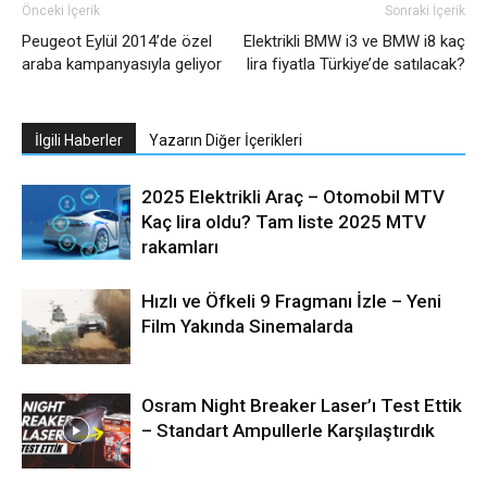
Önceki İçerik
Sonraki İçerik
Peugeot Eylül 2014’de özel
Elektrikli BMW i3 ve BMW i8 kaç
araba kampanyasıyla geliyor
lira fiyatla Türkiye’de satılacak?
İlgili Haberler
Yazarın Diğer İçerikleri
2025 Elektrikli Araç – Otomobil MTV
Kaç lira oldu? Tam liste 2025 MTV
rakamları
Hızlı ve Öfkeli 9 Fragmanı İzle – Yeni
Film Yakında Sinemalarda
Osram Night Breaker Laser’ı Test Ettik
– Standart Ampullerle Karşılaştırdık