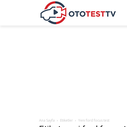
Ana Sayfa
Etiketler
Yeni ford focus test