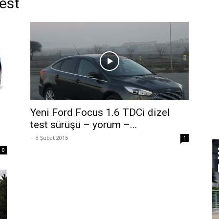
test
Yeni Ford Focus 1.6 TDCi dizel
test sürüşü – yorum –...
-
8 Şubat 2015
1
0