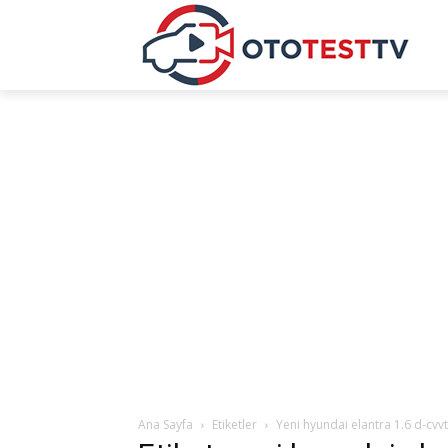
Ana Sayfa
Etiketler
Yeni hyundai elantra 1.6 d-cv