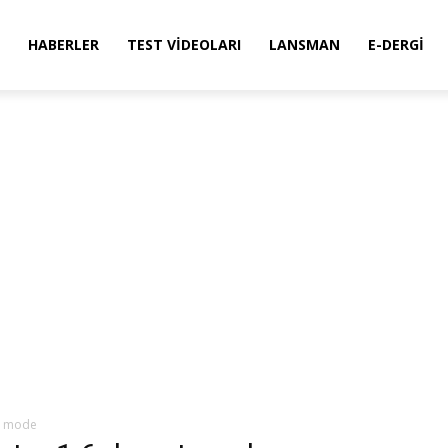
HABERLER
TEST VIDEOLARI
LANSMAN
E-DERGI
vt mode