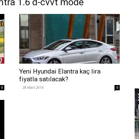
antra 1.6 d-cvvt mode
Yeni Hyundai Elantra kaç lira
fiyatla satılacak?
-
28 Mart 2016
0
0