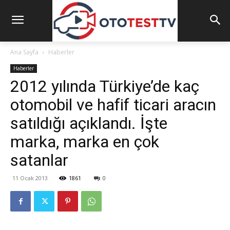
Ana Sayfa
Haberler
Haberler
2012 yılında Türkiye’de kaç
otomobil ve hafif ticari aracın
satıldığı açıklandı. İşte
marka, marka en çok
satanlar
11 Ocak 2013
1861
0