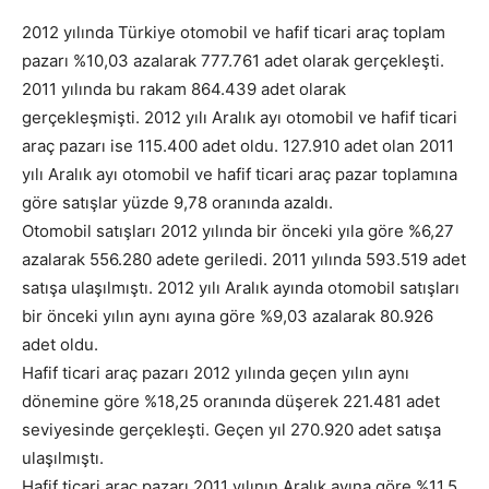
2012 yılında Türkiye otomobil ve hafif ticari araç toplam
pazarı %10,03 azalarak 777.761 adet olarak gerçekleşti.
2011 yılında bu rakam 864.439 adet olarak
gerçekleşmişti. 2012 yılı Aralık ayı otomobil ve hafif ticari
araç pazarı ise 115.400 adet oldu. 127.910 adet olan 2011
yılı Aralık ayı otomobil ve hafif ticari araç pazar toplamına
göre satışlar yüzde 9,78 oranında azaldı.
Otomobil satışları 2012 yılında bir önceki yıla göre %6,27
azalarak 556.280 adete geriledi. 2011 yılında 593.519 adet
satışa ulaşılmıştı. 2012 yılı Aralık ayında otomobil satışları
bir önceki yılın aynı ayına göre %9,03 azalarak 80.926
adet oldu.
Hafif ticari araç pazarı 2012 yılında geçen yılın aynı
dönemine göre %18,25 oranında düşerek 221.481 adet
seviyesinde gerçekleşti. Geçen yıl 270.920 adet satışa
ulaşılmıştı.
Hafif ticari araç pazarı 2011 yılının Aralık ayına göre %11,5