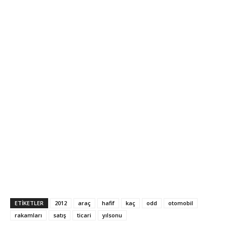
ETIKETLER
2012
araç
hafif
kaç
odd
otomobil
rakamları
satış
ticari
yılsonu