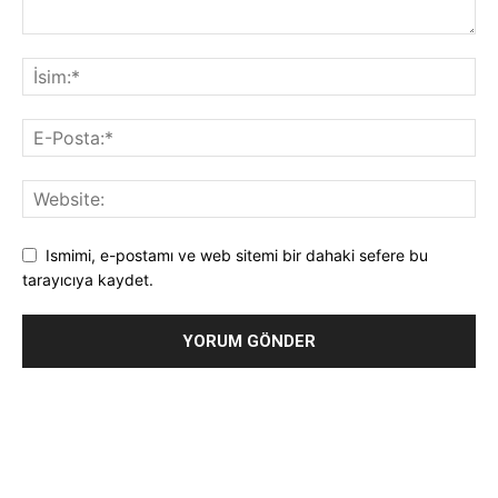
Ismimi, e-postamı ve web sitemi bir dahaki sefere bu
tarayıcıya kaydet.