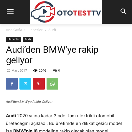
Ana Sayfa
Haberler
Audi
Haberler
Audi
Audi’den BMW’ye rakip
geliyor
20 Mart 2017
2046
0
Audi’den BMW’ye Rakip Geliyor
Audi
2020 yılına kadar 3 adet tam elektrikli otomobil
üreteceğini açıkladı. Bu üretimde en dikkat çekici model
ise
BMW’nin
i8
modeline rakip olacak olan model.