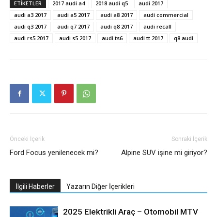
ETIKETLER
2017 audi a4
2018 audi q5
audi 2017
audi a3 2017
audi a5 2017
audi a8 2017
audi commercial
audi q3 2017
audi q7 2017
audi q8 2017
audi recall
audi rs5 2017
audi s5 2017
audi ts6
audi tt 2017
q8 audi
Önceki İçerik
Sonraki İçerik
Ford Focus yenilenecek mi?
Alpine SUV işine mi giriyor?
İlgili Haberler
Yazarın Diğer İçerikleri
2025 Elektrikli Araç – Otomobil MTV