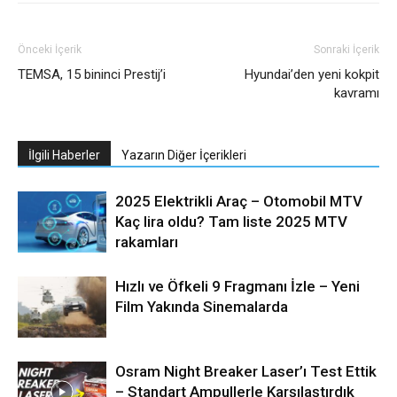
Önceki İçerik
Sonraki İçerik
TEMSA, 15 bininci Prestij’i
Hyundai’den yeni kokpit
kavramı
İlgili Haberler
Yazarın Diğer İçerikleri
2025 Elektrikli Araç – Otomobil MTV
Kaç lira oldu? Tam liste 2025 MTV
rakamları
Hızlı ve Öfkeli 9 Fragmanı İzle – Yeni
Film Yakında Sinemalarda
Osram Night Breaker Laser’ı Test Ettik
– Standart Ampullerle Karşılaştırdık