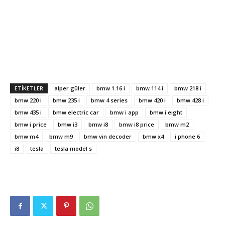
ETIKETLER
alper güler
bmw 1.16 i
bmw 114 i
bmw 218 i
bmw 220 i
bmw 235 i
bmw 4 series
bmw 420 i
bmw 428 i
bmw 435 i
bmw electric car
bmw i app
bmw i eight
bmw i price
bmw i3
bmw i8
bmw i8 price
bmw m2
bmw m4
bmw m9
bmw vin decoder
bmw x4
i phone 6
i8
tesla
tesla model s