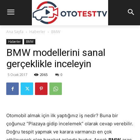
Ana Sayfa
Haberler
BMW
Haberler
BMW
BMW modellerini sanal
gerçeklikle inceleyin
5 Ocak 2017
2065
0
Otomobil almak için ilk yaptığınız iş nedir? Buna bir
çoğunuz “Plazaya gidip incelemek” olarak cevap verebilir.
Doğru tespit yapmak ve karara varmanızı en çok
etkileyecek olan hareket aslında budur. Ancak
BMW
araç